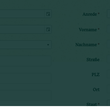
Anrede
*
Vorname
*
Nachname
*
Straße
PLZ
Ort
Staat
*