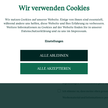
Wir verwenden Cookies
E-Mail
*
Wir nutzen Cookies auf unserer Website. Einige von ihnen sind essenziell,
während andere uns helfen, diese Website und Ihre Erfahrung zu verbessern.
Telefon
Weitere Informationen zu Cookies auf der Website finden Sie in unserer
Datenschutzerklärung
und zu uns im
Impressum
.
Bemerkung
Einstellungen
ALLE ABLEHNEN
*
Ich stimme zu, dass meine oben ge
ALLE AKZEPTIEREN
Verwaltung der Anfrage gespeichert un
Ich stimme zu, dass meine oben gen
regelmäßigen Informationen per E-Mai
Ich stimme zu, dass meine oben gen
Werbematerial und Informationen per