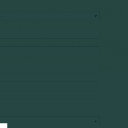
...
...