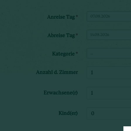
Anreise Tag
*
Abreise Tag
*
Kategorie
*
...
Anzahl d. Zimmer
Erwachsene(r)
Kind(er)