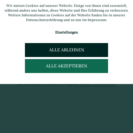
Wir nutzen Cookies auf unserer Website. Einige von ihnen sind essenziell,
während andere uns helfen, diese Website und Ihre Erfahrung zu verbessern.
Weitere Informationen zu Cookies auf der Website finden Sie in unserer
Datenschutzerklärung
und zu uns im
Impressum
.
Einstellungen
ALLE ABLEHNEN
ALLE AKZEPTIEREN
ntaktformulars erfolgt eine Verarbeitung der von Ihnen eingegebenen personen
ich Verantwortlichen zum Zweck der Bearbeitung Ihrer Anfrage auf Grundlage Ih
des Formulars erteilten Einwilligung.
Weitere Informationen