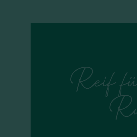
Reif f
Ru